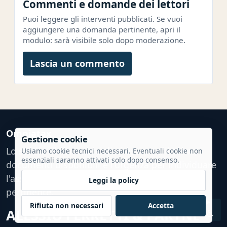
Commenti e domande dei lettori
Puoi leggere gli interventi pubblicati. Se vuoi
aggiungere una domanda pertinente, apri il
modulo: sarà visibile solo dopo moderazione.
Lascia un commento
Omniatax
Gestione cookie
Lo studio di commercialisti esamina il tema, i
Usiamo cookie tecnici necessari. Eventuali cookie non
essenziali saranno attivati solo dopo consenso.
documenti disponibili e l'urgenza per individuare
l'assistenza fiscale, tributaria o amministrativa
Leggi la policy
pertinente.
Rifiuta non necessari
Accetta
ALESSIO FERRETTI & PARTNERS
♿