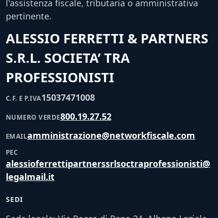
l'assistenza fiscale, tributaria o amministrativa
pertinente.
ALESSIO FERRETTI & PARTNERS
S.R.L. SOCIETA’ TRA
PROFESSIONISTI
15037471008
C.F. E P.IVA
800.19.27.52
NUMERO VERDE
amministrazione@networkfiscale.com
EMAIL
PEC
alessioferrettipartnerssrlsoctraprofessionisti@
legalmail.it
SEDI