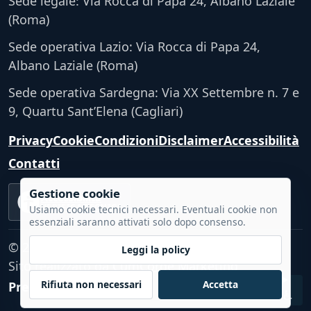
Sede legale: Via Rocca di Papa 24, Albano Laziale
(Roma)
Sede operativa Lazio: Via Rocca di Papa 24,
Albano Laziale (Roma)
Sede operativa Sardegna: Via XX Settembre n. 7 e
9, Quartu Sant’Elena (Cagliari)
Privacy
Cookie
Condizioni
Disclaimer
Accessibilità
Contatti
Gestione cookie
Accessibilità
VERIFICA TECNICA
Usiamo cookie tecnici necessari. Eventuali cookie non
essenziali saranno attivati solo dopo consenso.
© 2026 - Tutti i diritti riservati.
Leggi la policy
Sito realizzato da
CumCorde Marketing
Rifiuta non necessari
Accetta
Preferenze cookie
♿